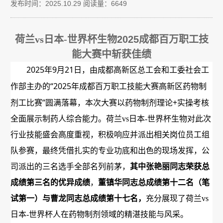
发布时间：2025.10.29
阅读量：6649
荷兰vs日本-世界杯生物
2025
成都百万职工技
能大赛中斩获佳绩
2025
9
21
年
月
日，由成都高新区总工会和工委社会工
“2025
作部主办的
年成都百万职工技能大赛高新区药物制
”
+
剂工比赛
圆满落幕，本次大赛以药物制剂理论
实操考核
全面展示制药人综合能力。荷兰vs日本-世界杯生物对此次
行业技能盛会高度重视，积极响应并派出相关岗位员工组
队参赛，最终凭借扎实的专业功底和出色的现场发挥，公
司派出的三名选手全部名列前茅，
其中张艳丽同志荣获总
成绩第三名的优异成绩
，
董镇华同志
总成绩
第十二名（笔
试第一）与曹龙同志
总成绩
第十七名，
充分展现了荷兰vs
日本-世界杯人在药物制剂领域的精湛技能与风采。