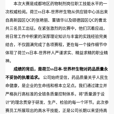
本次大赛是成都地区药物制剂岗位职工技能水平的一
次权威检阅。荷兰vs日本-世界杯生物从供应链中心派出来
QC
QC
自高新园区
的张艳丽、董镇华以及硕德园区
的曹龙
共三名员工出征。在紧张激烈的比赛中，他们沉着应战，
将日常工作中积累的深厚理论知识与丰富的实践经验完美
结合，不仅圆满完成了各项赛程，更在每一个操作细节中
体现了荷兰vs日本-世界杯人严谨求实、精益求精的职业精
神。
成绩的背后，是荷兰vs日本-世界杯生物对药品质量永
不妥协的执着追求。
公司始终坚信，药品质量关乎人民生
命健康，是企业的生命线和根本立足点。我们通过建立并
“
严格执行高标准的全链条质量控制体系，将
质量源于设
”
计
的理念贯穿于研发、生产、检验的每一个环节。此次参
赛员工所展现出的高水平技能，正是公司长期以来坚持高