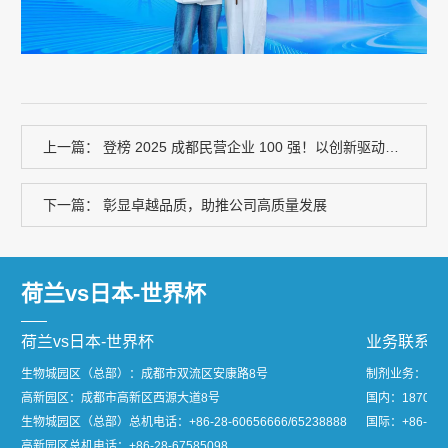
上一篇：
登榜 2025 成都民营企业 100 强！以创新驱动深耕医药赛道，助力成都打造生物医药产业高地
下一篇：
彰显卓越品质，助推公司高质量发展
荷兰vs日本-世界杯
荷兰vs日本-世界杯
业务联系
生物城园区（总部）：成都市双流区安康路8号
制剂业务：
高新园区：成都市高新区西源大道8号
国内：1870811
生物城园区（总部）总机电话：
+86-28-60656666/65238888
国际：+86-28-
高新园区总机电话：
+86-28-67585098