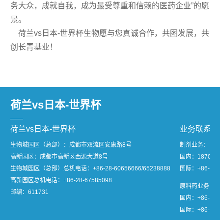
务大众，成就自我，成为最受尊重和信赖的医药企业”的愿
景。
荷兰vs日本-世界杯生物愿与您真诚合作，共图发展，共
创长青基业！
荷兰vs日本-世界杯
荷兰vs日本-世界杯
业务联系
生物城园区（总部）：成都市双流区安康路8号
制剂业务：
高新园区：成都市高新区西源大道8号
国内：1870811
生物城园区（总部）总机电话：
+86-28-60656666/65238888
国际：+86-28-
高新园区总机电话：
+86-28-67585098
原料药业务：
邮编：611731
国内：+86-28-
国际：+86-28-8