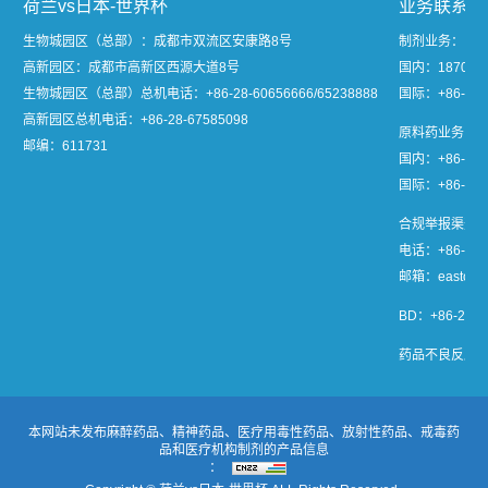
荷兰vs日本-世界杯
业务联系
生物城园区（总部）：成都市双流区安康路8号
制剂业务：
高新园区：成都市高新区西源大道8号
国内：1870811
生物城园区（总部）总机电话：
+86-28-60656666/65238888
国际：+86-28-
高新园区总机电话：
+86-28-67585098
原料药业务：
邮编：611731
国内：+86-28-
国际：+86-28-8
合规举报渠道
电话：+86-28-6
邮箱：easton@s
BD：+86-28-8
药品不良反应报告：
本网站未发布麻醉药品、精神药品、医疗用毒性药品、放射性药品、戒毒药
品和医疗机构制剂的产品信息
：