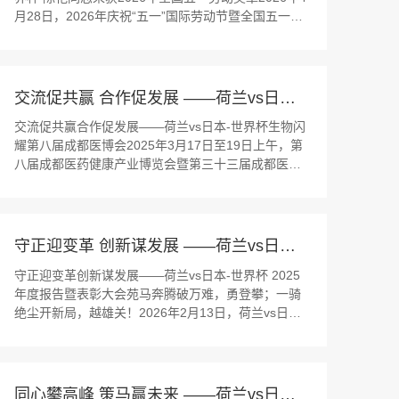
月28日，2026年庆祝“五一”国际劳动节暨全国五一劳
动奖表彰大会在北京隆重举行。荷兰vs日本-世界杯 药
物研究院特殊制剂部总监陈艳同志荣获“全国五一劳动
奖章”，与全国各行业优秀代表共同接受表彰。匠心
深...
交流促共赢 合作促发展 ——荷兰vs日本-世界杯生物闪耀第八届成都医博会
交流促共赢合作促发展——荷兰vs日本-世界杯生物闪
耀第八届成都医博会2025年3月17日至19日上午，第
八届成都医药健康产业博览会暨第三十三届成都医疗
健康博览会在成都世纪城国际会展中心盛大举行。作
为西部地区大健康领域的品牌盛会，本届博览会与第
九届成都国际养老服务业博览会同期联动，首次实现
“医·药·康·养”四大主题同台展出，着力构建全方...
守正迎变革 创新谋发展 ——荷兰vs日本-世界杯 2025年度报告暨表彰大会
守正迎变革创新谋发展——荷兰vs日本-世界杯 2025
年度报告暨表彰大会苑马奔腾破万难，勇登攀；一骑
绝尘开新局，越雄关！2026年2月13日，荷兰vs日本-
世界杯 “守正迎变革、创新谋发展——2025年度报告
暨表彰大会”在公司总部基地-生物城园区隆重召开。公
司董事长王颖女士，公司董事、总经理袁明旭先生及
各中...
同心攀高峰 策马赢未来 ——荷兰vs日本-世界杯生物2026年度经销商大会成功举办