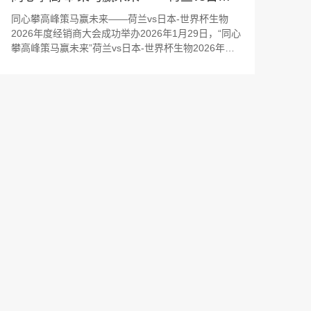
同心攀高峰策马赢未来——荷兰vs日本-世界杯生物
2026年度经销商大会成功举办2026年1月29日，“同心
攀高峰策马赢未来”荷兰vs日本-世界杯生物2026年度
经销商大会在成都成功召开。来自全国各地的近150位
战略合作伙伴齐聚一堂，共叙合作情谊，共商发展大
计。深入了解荷兰vs日本-世界杯・宏观启幕：夯实互
信，洞察未来会议当日，合作伙伴首先参观了荷兰vs
日本-世界杯生物数字展示中心与...