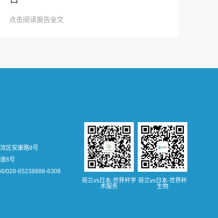
点击阅读报告全文
流区安康路8号
道8号
66/028-65238888-6308
荷兰vs日本-世界杯学
荷兰vs日本-世界杯
术服务
生物