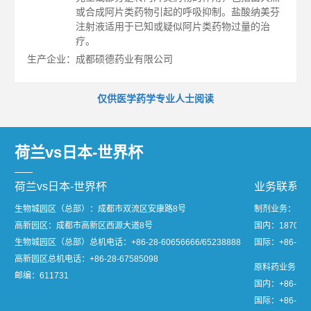
或合成阿片类药物引起的呼吸抑制。盐酸纳美芬
注射液适用于已知或疑似阿片类药物过量的治
疗。
生产企业：成都硕德药业有限公司
仅供医学药学专业人士阅读
荷兰vs日本-世界杯
荷兰vs日本-世界杯
业务联系
生物城园区（总部）：成都市双流区安康路8号
制剂业务：
高新园区：成都市高新区西源大道8号
国内：1870811
生物城园区（总部）总机电话：
+86-28-60656666/65238888
国际：+86-28-
高新园区总机电话：
+86-28-67585098
原料药业务：
邮编：611731
国内：+86-28-
国际：+86-28-8