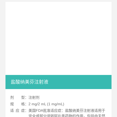
盐酸纳美芬注射液
剂
型：注射剂
规
格：2 mg/2 mL (1 mg/mL)
适
应
症：美国FDA批准适应症：盐酸纳美芬注射液适用于
完全或部分逆转阿片类药物的作用，包括由天然